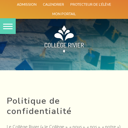
ADMISSION
CALENDRIER
PROTECTEUR DE L’ÉLÈVE
MON PORTAIL
Skip
to
content
Politique de
confidentialité
Le Collège Rivier (« le Collège », « nous », « nos », « notre »)