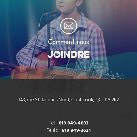
Comment nous
Joindre
343, rue St-Jacques Nord, Coaticook, QC J1A 2R2
Tél. :
819 849-4833
Téléc. :
819 849-3621