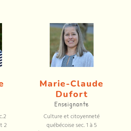
e
Marie-Claude
Dufort
Enseignante
c.2
Culture et citoyenneté
t 2
québécoise sec. 1 à 5