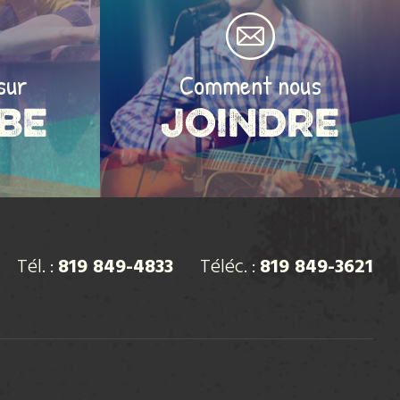
sur
Comment nous
be
Joindre
Tél. :
819 849-4833
Téléc. :
819 849-3621