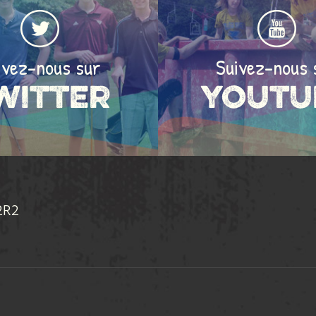
ivez-nous sur
Suivez-nous 
witter
Youtu
2R2